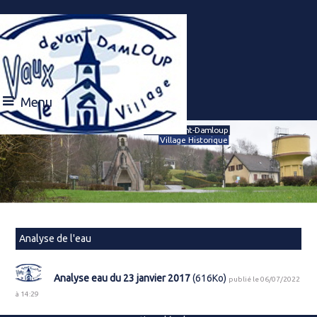
Menu
Vaux-devant-Damloup
Village Historique
Analyse de l'eau
Analyse eau du 23 janvier 2017
(616Ko)
publié le 06/07/2022
à 14:29